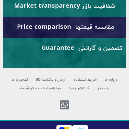
ت بازار Market transparency
یسه قیمتها Price comparison
تضمین و گارانتی Guarantee
 ما
شرایط استفاده
ارسال و برگشت کالا
تماس با ما
جستجو
کالاهای جدید
درخواست حساب فروشنده
تماس با واتس اپ