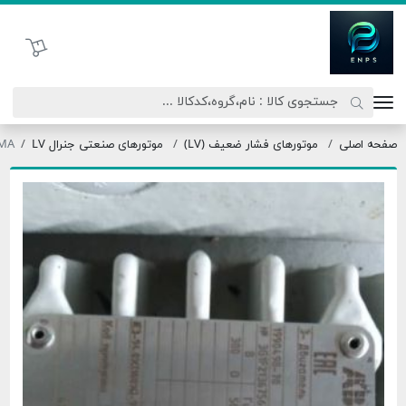
اتحاد نیروی پیشگام صنعت
سبد خرید
ی
موتورهای فشار ضعیف (LV)
موتورهای صنعتی جنرال LV
M3BP225SMA