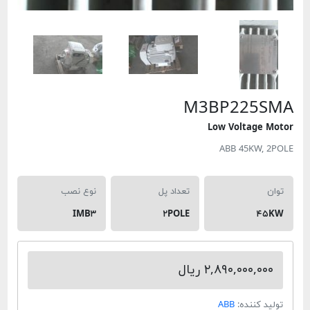
M3BP225
Low Voltage
ABB 45KW,
تعداد پل
نوع نصب
IMB۳
۲POLE
۴
۲,۸۹۰,۰۰۰, ریال
 کننده:
ABB