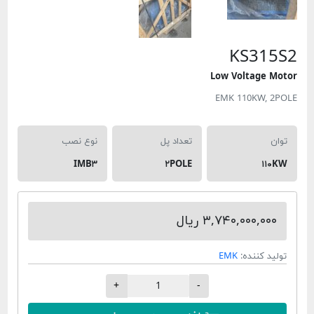
KS315S
Low Voltage Mot
EMK 110KW, 2PO
توان
تعداد پل
نوع نصب
IMB۳
۲POLE
۱۱۰KW
۳,۷۴۰,۰۰۰,۰۰۰ ریال
تولید کننده:
EMK
+
-