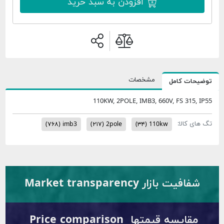
افزودن به سبد خرید
مشخصات
ضیحات کامل
110KW, 2POLE, IMB3, 660V, FS 315, IP
 های کالا:
(۷۶۸)
imb3
(۲۱۷)
2pole
(۳۴)
110kw
شفافیت بازار Market transparency
مقایسه قیمتها Price comparison