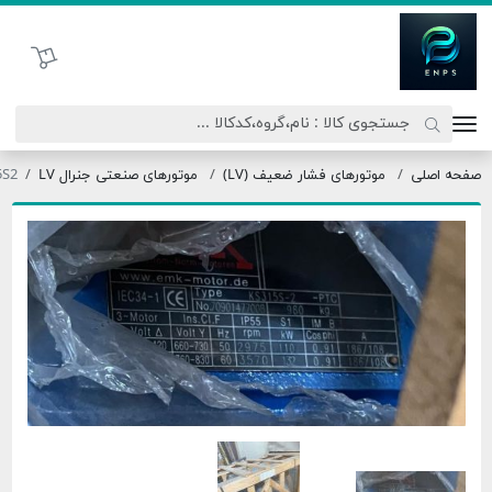
اتحاد نیروی پیشگام صنعت
سبد خرید
 اصلی
موتورهای فشار ضعیف (LV)
موتورهای صنعتی جنرال LV
KS315S2