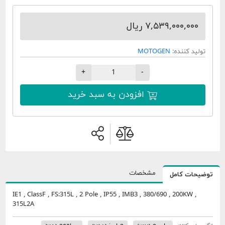
۷,۵۳۹,۰۰۰,۰۰۰ ریال
تولید کننده:
MOTOGEN
+
-
افزودن به سبد خرید
مشخصات
وضیحات کامل
IE1 , ClassF , FS:315L , 2 Pole , IP55 , IMB3 , 380/690 , 200KW ,
315L2A