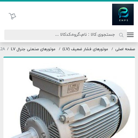
اتحاد نیروی پیشگام صنعت
سبد خرید
ه اصلی
موتورهای فشار ضعیف (LV)
موتورهای صنعتی جنرال LV
315L2A