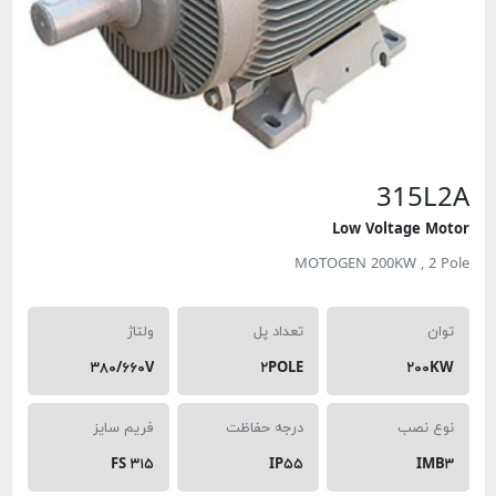
315L2
Low Voltage Moto
MOTOGEN 200KW , 2 Pol
توان
تعداد پل
ولتاژ
۳۸۰/۶۶۰V
۲POLE
۲۰۰KW
نوع نصب
درجه حفاظت
فریم سایز
FS ۳۱۵
IP۵۵
IMB۳