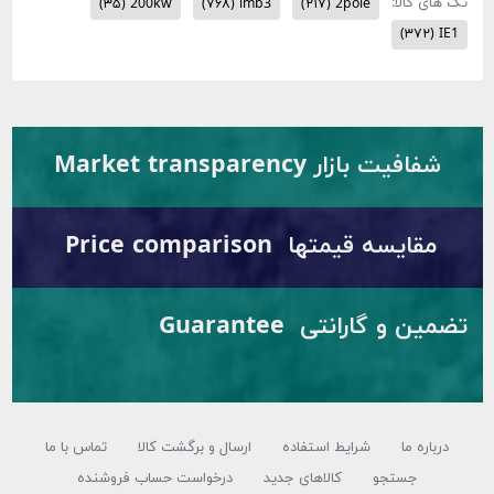
گ های کالا:
(۳۵)
200kw
(۷۶۸)
imb3
(۲۱۷)
2pole
(۳۷۲)
IE1
شفافیت بازار Market transparency
مقایسه قیمتها Price comparison
تضمین و گارانتی Guarantee
درباره ما
شرایط استفاده
ارسال و برگشت کالا
تماس با ما
جستجو
کالاهای جدید
درخواست حساب فروشنده