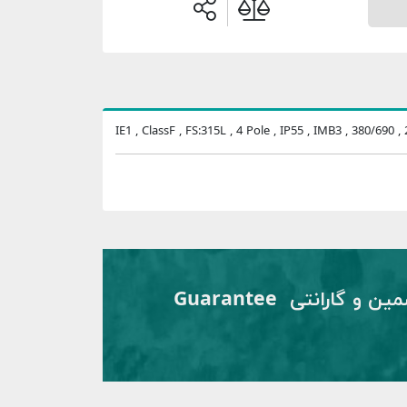
IE1 , ClassF , FS:315L , 4 Pole , IP55 , IMB3 , 380/690 
تضمین و گارانتی Guarantee