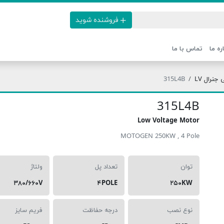
فروشنده شوید
ره ما
تماس با ما
نرال LV
315L4B
315L4B
Low Voltage Motor
MOTOGEN 250KW , 4 Pole
توان
تعداد پل
ولتاژ
۳۸۰/۶۶۰V
۴POLE
۲۵۰KW
نوع نصب
درجه حفاظت
فریم سایز