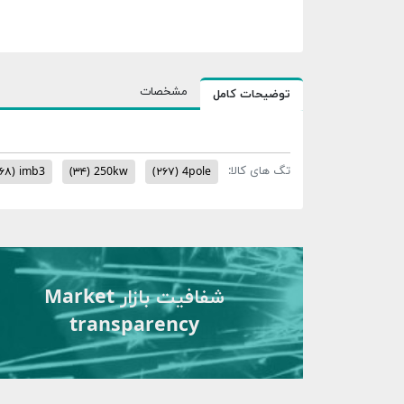
مشخصات
توضیحات کامل
تگ های کالا:
۶۸)
imb3
(۳۴)
250kw
(۲۶۷)
4pole
شفافیت بازار Market
transparency