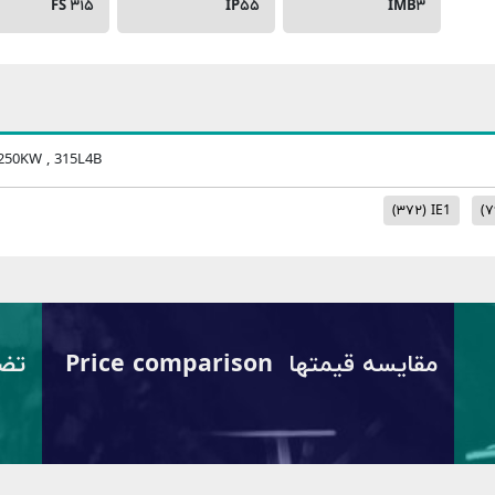
FS ۳۱۵
IP۵۵
IMB۳
, 250KW , 315L4B
(۳۷۲)
IE1
(۷
مقایسه قیمتها Price comparison