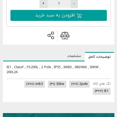
+
-
افزودن به سبد خرید
مشخصات
وضیحات کامل
IE1 , ClassF , FS:200L , 2 Pole , IP55 , IMB3 , 380/660 , 30KW ,
200L2A
گ های کالا:
(۷۶۸)
imb3
(۳۱)
30kw
(۲۱۷)
2pole
(۳۷۲)
IE1