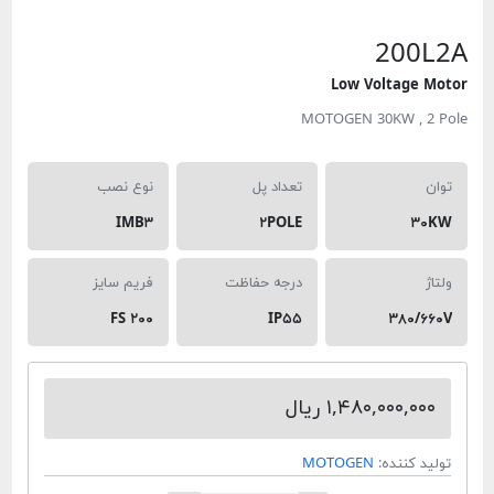
200L2
Low Voltage Moto
MOTOGEN 30KW , 2 Pol
توان
تعداد پل
نوع نصب
IMB۳
۲POLE
۳۰KW
ولتاژ
درجه حفاظت
فریم سایز
FS ۲۰۰
IP۵۵
۳۸۰/۶۶۰V
۱,۴۸۰,۰۰۰,۰۰۰ ریال
تولید کننده:
MOTOGEN