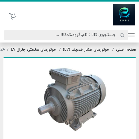
اتحاد نیروی پیشگام صنعت
سبد خرید
ه اصلی
موتورهای فشار ضعیف (LV)
موتورهای صنعتی جنرال LV
200L2A