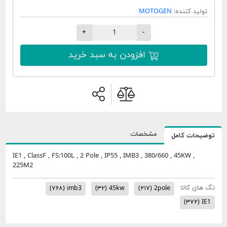
تولید کننده:
MOTOGEN
+
-
افزودن به سبد خرید
مشخصات
توضیحات کامل
IE1 , ClassF , FS:100L , 2 Pole , IP55 , IMB3 , 380/660 , 45KW ,
225M2
تگ های کالا:
(۷۶۸)
imb3
(۳۲)
45kw
(۲۱۷)
2pole
(۳۷۲)
IE1