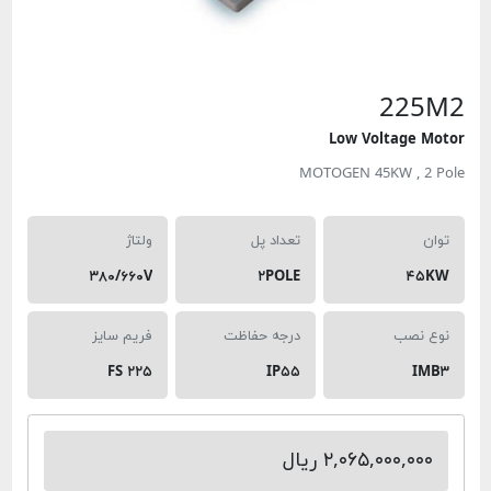
225M2
Low Voltage Motor
MOTOGEN 45KW , 2 Pole
توان
تعداد پل
ولتاژ
۳۸۰/۶۶۰V
۲POLE
۴۵KW
نوع نصب
درجه حفاظت
فریم سایز
FS ۲۲۵
IP۵۵
IMB۳
۲,۰۶۵,۰۰۰,۰۰۰ ریال