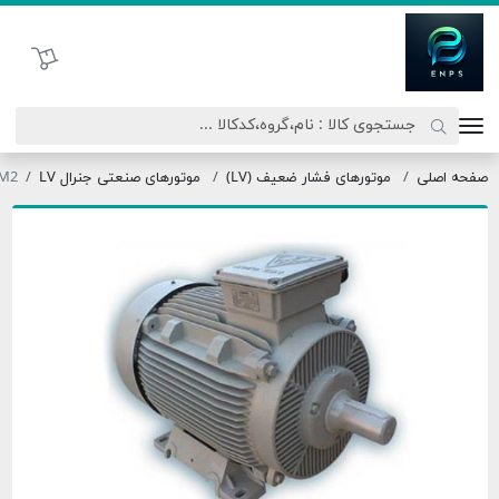
اتحاد نیروی پیشگام صنعت
سبد خرید
حه اصلی
موتورهای فشار ضعیف (LV)
موتورهای صنعتی جنرال LV
225M2