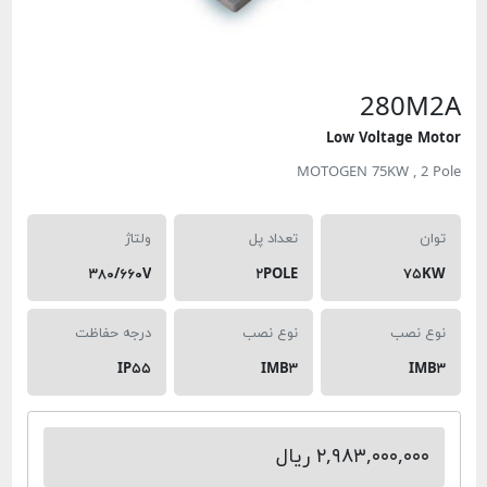
280M2
Low Voltage Moto
MOTOGEN 75KW , 2 Pol
توان
تعداد پل
ولتاژ
۳۸۰/۶۶۰V
۲POLE
۷۵KW
نوع نصب
نوع نصب
درجه حفاظت
IP۵۵
IMB۳
IMB۳
۲,۹۸۳,۰۰۰,۰۰۰ ریال