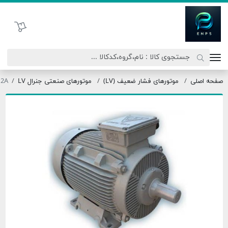
اتحاد نیروی پیشگام صنعت
سبد خرید
ه اصلی
موتورهای فشار ضعیف (LV)
موتورهای صنعتی جنرال LV
280M2A