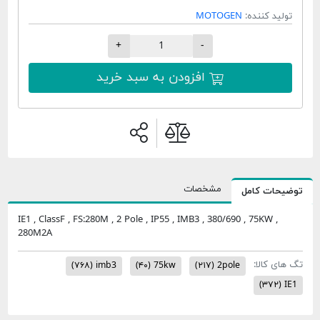
تولید کننده:
MOTOGEN
+
-
افزودن به سبد خرید
مشخصات
وضیحات کامل
IE1 , ClassF , FS:280M , 2 Pole , IP55 , IMB3 , 380/690 , 75KW ,
280M2A
 های کالا:
(۷۶۸)
imb3
(۴۰)
75kw
(۲۱۷)
2pole
(۳۷۲)
IE1