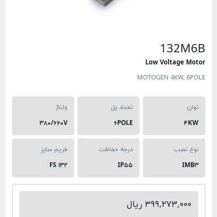
132M6
Low Voltage Moto
MOTOGEN 4KW, 6POL
توان
تعداد پل
ولتاژ
۳۸۰/۶۶۰V
۶POLE
۴KW
نوع نصب
درجه حفاظت
فریم سایز
FS ۱۳۲
IP۵۵
IMB۳
۳۹۹,۲۷۳,۰۰۰ ریال