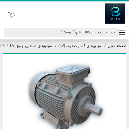
اتحاد نیروی پیشگام صنعت
سبد خرید
حه اصلی
موتورهای فشار ضعیف (LV)
موتورهای صنعتی جنرال LV
250M6