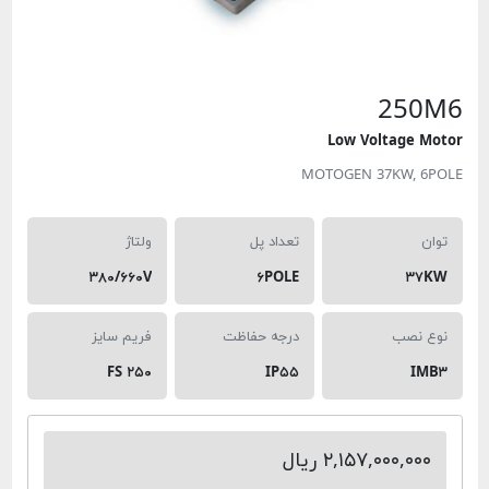
250M6
Low Voltage Motor
MOTOGEN 37KW, 6POLE
توان
تعداد پل
ولتاژ
۳۸۰/۶۶۰V
۶POLE
۳۷KW
نوع نصب
درجه حفاظت
فریم سایز
FS ۲۵۰
IP۵۵
IMB۳
۲,۱۵۷,۰۰۰,۰۰۰ ریال