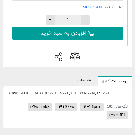
تولید کننده:
MOTOGEN
+
-
افزودن به سبد خرید
مشخصات
توضیحات کامل
37KW, 6POLE, IMB3, IP55, CLASS F, IE1, 380/660V, FS 250
تگ های کالا:
(۷۶۸)
imb3
(۲۹)
37kw
(۱۹۳)
6pole
(۳۷۲)
IE1