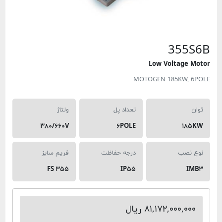
355S6
Low Voltage Moto
MOTOGEN 185KW, 6POL
توان
تعداد پل
ولتاژ
۳۸۰/۶۶۰V
۶POLE
۱۸۵KW
نوع نصب
درجه حفاظت
فریم سایز
FS ۳۵۵
IP۵۵
IMB۳
۸۱,۱۷۲,۰۰۰,۰۰۰ ریال