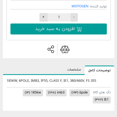
تولید کننده:
MOTOGEN
+
-
افزودن به سبد خرید
مشخصات
وضیحات کامل
185KW, 6POLE, IMB3, IP55, CLASS F, IE1, 380/660V, FS 355
گ های کالا:
(۱۳)
185kw
(۷۶۸)
imb3
(۱۹۳)
6pole
(۳۷۲)
IE1