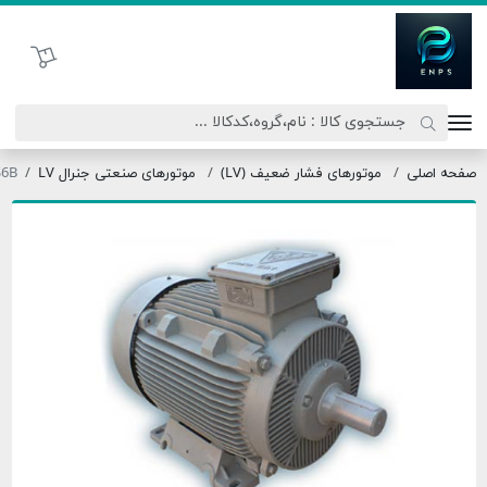
اتحاد نیروی پیشگام صنعت
سبد خرید
ه اصلی
موتورهای فشار ضعیف (LV)
موتورهای صنعتی جنرال LV
355S6B