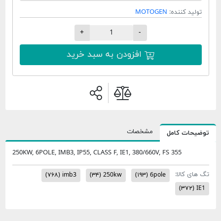
تولید کننده:
MOTOGEN
+
-
افزودن به سبد خرید
مشخصات
وضیحات کامل
250KW, 6POLE, IMB3, IP55, CLASS F, IE1, 380/660V, FS 355
گ های کالا:
(۷۶۸)
imb3
(۳۴)
250kw
(۱۹۳)
6pole
(۳۷۲)
IE1