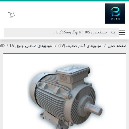
اتحاد نیروی پیشگام صنعت
سبد خرید
ه اصلی
موتورهای فشار ضعیف (LV)
موتورهای صنعتی جنرال LV
355S6D