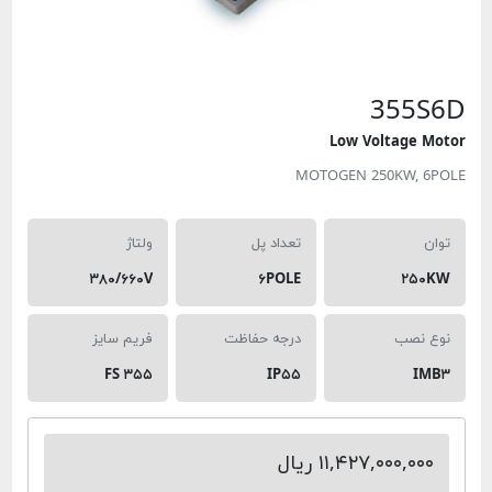
355S6
Low Voltage Moto
MOTOGEN 250KW, 6POL
توان
تعداد پل
ولتاژ
۳۸۰/۶۶۰V
۶POLE
۲۵۰KW
نوع نصب
درجه حفاظت
فریم سایز
FS ۳۵۵
IP۵۵
IMB۳
۱۱,۴۲۷,۰۰۰,۰۰۰ ریال