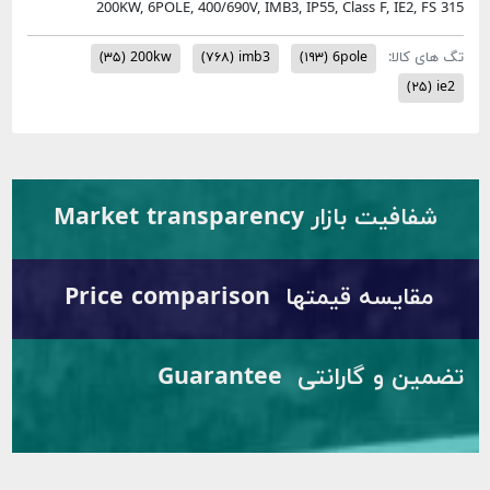
200KW, 6POLE, 400/690V, IMB3, IP55, Class F, IE2, FS 315
تگ های کالا:
(۳۵)
200kw
(۷۶۸)
imb3
(۱۹۳)
6pole
(۲۵)
ie2
شفافیت بازار Market transparency
مقایسه قیمتها Price comparison
تضمین و گارانتی Guarantee