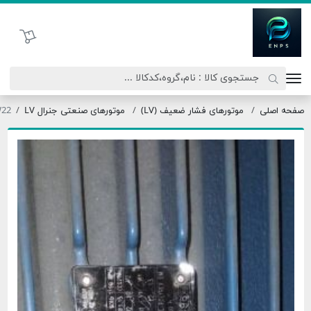
اتحاد نیروی پیشگام صنعت
سبد خرید
صفحه اصلی
موتورهای فشار ضعیف (LV)
موتورهای صنعتی جنرال LV
W22