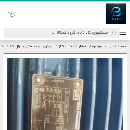
اتحاد نیروی پیشگام صنعت
سبد خرید
موتورهای فشار ضعیف (LV)
موتورهای صنعتی جنرال LV
W22 14057237