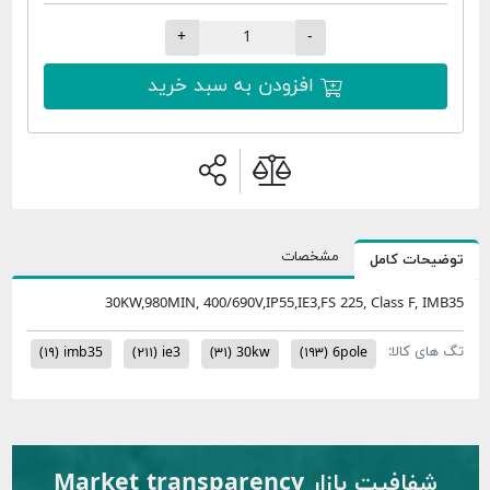
+
-
افزودن به سبد خرید
مشخصات
 کامل
30KW,980MIN, 400/690V,IP55,IE3,FS 225, Class 
الا:
(۱۹)
imb35
(۲۱۱)
ie3
(۳۱)
30kw
(۱۹۳)
6pole
 بازار Market transparency