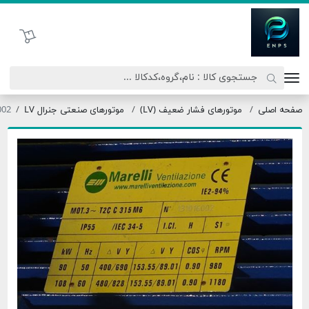
اتحاد نیروی پیشگام صنعت
سبد خرید
اصلی
موتورهای فشار ضعیف (LV)
موتورهای صنعتی جنرال LV
131016002