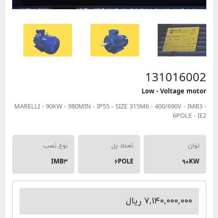
1310160
Low - Voltage m
MARELLI - 90KW - 980MIN - IP55 - SIZE 315M6 - 400/690V - IM
6POLE -
ان
تعداد پل
نوع نصب
IMB۳
۶POLE
۹۰K
۷,۱۴۰,۰۰۰,۰۰۰ ریال