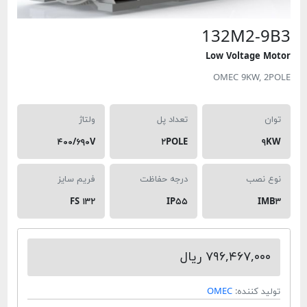
132M2-9
Low Voltage M
OMEC 9KW, 2
ان
تعداد پل
ولتاژ
۴۰۰/۶۹۰V
۲POLE
۹
ع نصب
درجه حفاظت
فریم سایز
FS ۱۳۲
IP۵۵
IM
۷۹۶,۴۶۷,۰۰۰ ریال
لید کننده:
OMEC