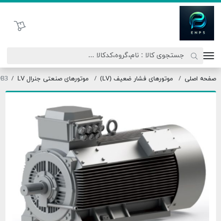
اتحاد نیروی پیشگام صنعت
سبد خرید
صلی
موتورهای فشار ضعیف (LV)
موتورهای صنعتی جنرال LV
132M2-9B3