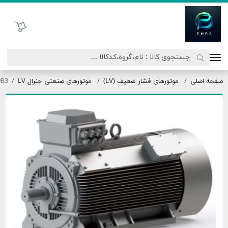
اتحاد نیروی پیشگام صنعت
سبد خرید
لی
موتورهای فشار ضعیف (LV)
موتورهای صنعتی جنرال LV
180LX4-30B3