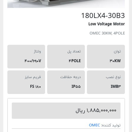
180LX4-3
Low Voltage 
OMEC 30KW, 
تعداد پل
ولتاژ
۴۰۰/۶۹۰V
۴POLE
۳
 نصب
درجه حفاظت
فریم سایز
FS ۱۸۰
IP۵۵
I
۱,۸۸۵,۰۰۰,۰۰ ریال
د کننده:
OMEC