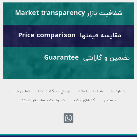
فیت بازار Market transparency
ایسه قیمتها Price comparison
تضمین و گارانتی Guarantee
ره ما
شرایط استفاده
ارسال و برگشت کالا
تماس با ما
جستجو
کالاهای جدید
درخواست حساب فروشنده
تماس با واتس اپ