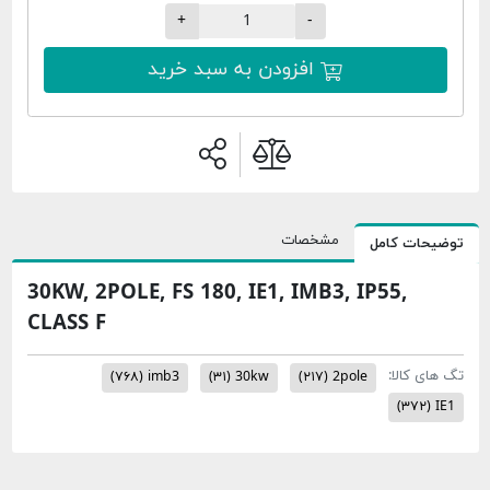
+
-
افزودن به سبد خرید
مشخصات
ت کامل
30KW, 2POLE, FS 180, IE1, IMB3, IP55,
CLASS F
کالا:
(۷۶۸)
imb3
(۳۱)
30kw
(۲۱۷)
2pole
(۳۷