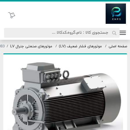
اتحاد نیروی پیشگام صنعت
سبد خرید
ی
موتورهای فشار ضعیف (LV)
موتورهای صنعتی جنرال LV
180MX2-30B3