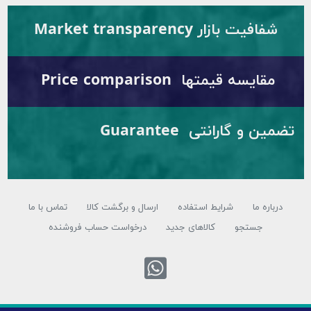
ت بازار Market transparency
یسه قیمتها Price comparison
تضمین و گارانتی Guarantee
ه ما
شرایط استفاده
ارسال و برگشت کالا
تماس با ما
جستجو
کالاهای جدید
درخواست حساب فروشنده
تماس با واتس اپ