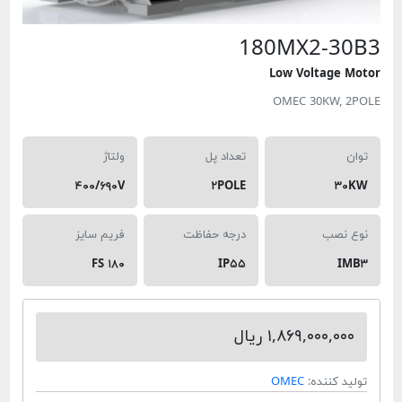
180MX2-3
Low Voltage
OMEC 30KW,
تعداد پل
ولتاژ
۴۰۰/۶۹۰V
۲POLE
۳
نصب
درجه حفاظت
فریم سایز
FS ۱۸۰
IP۵۵
I
۱,۸۶۹,۰۰۰,۰ ریال
 کننده:
OMEC