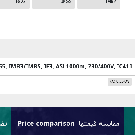
FS ۸۰
IP۵۵
IMB۳
P55, IMB3/IMB5, IE3, ASL1000m, 230/400V, IC411
(۸)
0.55KW
مقایسه قیمتها Price comparison