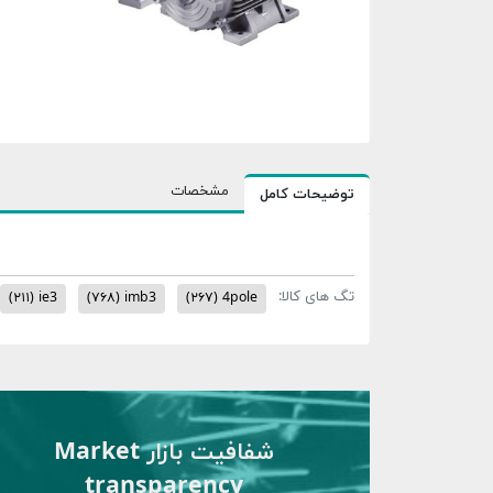
مشخصات
توضیحات کامل
تگ های کالا:
(۲۱۱)
ie3
(۷۶۸)
imb3
(۲۶۷)
4pole
شفافیت بازار Market
transparency