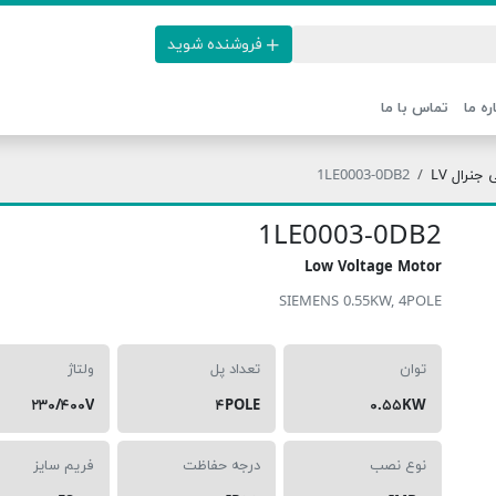
فروشنده شوید
ره ما
تماس با ما
نرال LV
1LE0003-0DB2
1LE0003-0DB2
Low Voltage Motor
SIEMENS 0.55KW, 4POLE
توان
تعداد پل
ولتاژ
۲۳۰/۴۰۰V
۴POLE
۰.۵۵KW
نوع نصب
درجه حفاظت
فریم سایز