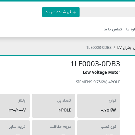
فروشنده شوید
ره ما
تماس با ما
نرال LV
1LE0003-0DB3
1LE0003-0DB3
Low Voltage Motor
SIEMENS 0.75KW, 4POLE
توان
تعداد پل
ولتاژ
۲۳۰/۴۰۰V
۴POLE
۰.۷۵KW
نوع نصب
درجه حفاظت
فریم سایز