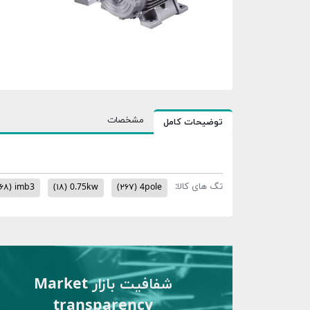
مشخصات
توضیحات کامل
تگ های کالا:
۶۸)
imb3
(۱۸)
0.75kw
(۲۶۷)
4pole
شفافیت بازار Market
transparency