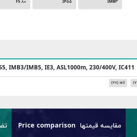
FS ۸۰
IP۵۵
IMB۳
P55, IMB3/IMB5, IE3, ASL1000m, 230/400V, IC411
(۲۱۱)
ie3
(۷
مقایسه قیمتها Price comparison