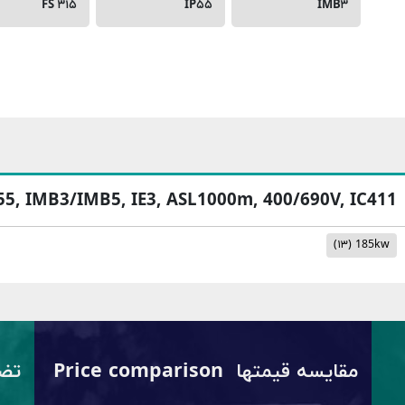
FS ۳۱۵
IP۵۵
IMB۳
P55, IMB3/IMB5, IE3, ASL1000m, 400/690V, IC411
(۱۳)
185kw
مقایسه قیمتها Price comparison