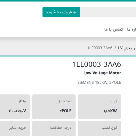
فروشنده شوید
ره ما
تماس با ما
نرال LV
1LE0003-3AA6
1LE0003-3AA6
Low Voltage Motor
SIEMENS 185KW, 2POLE
توان
تعداد پل
ولتاژ
۴۰۰/۶۹۰V
۲POLE
۱۸۵KW
نوع نصب
درجه حفاظت
فریم سایز