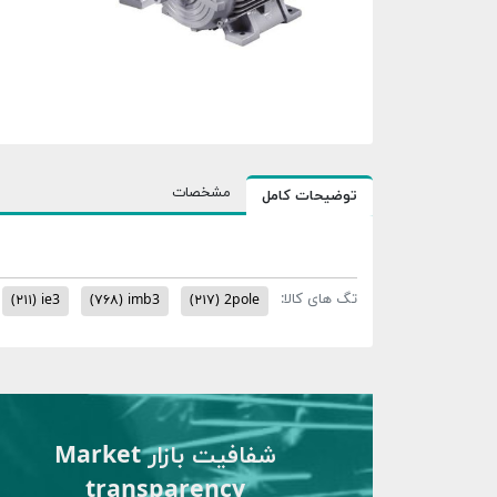
مشخصات
توضیحات کامل
تگ های کالا:
(۲۱۱)
ie3
(۷۶۸)
imb3
(۲۱۷)
2pole
شفافیت بازار Market
transparency