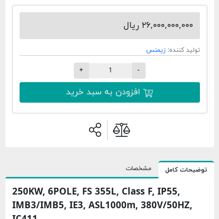
۲۶,۰۰۰,۰۰۰, ریال
 کننده:
زیمنس
+
-
افزودن به سبد خرید
مشخصات
ت کامل
250KW, 6POLE, FS 355L, Class F, IP55,
IMB3/IMB5, IE3, ASL1000m, 380V/50H