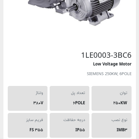
1LE0003-
Low Voltage
SIEMENS 250KW,
تعداد پل
ولتاژ
۳۸۰V
۶POLE
۲
نصب
درجه حفاظت
فریم سایز
FS ۳۵۵
IP۵۵