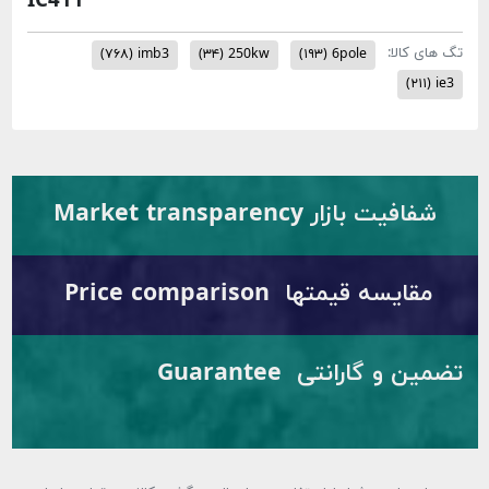
IC411
الا:
(۷۶۸)
imb3
(۳۴)
250kw
(۱۹۳)
6pole
(۲
ت بازار Market transparency
یسه قیمتها Price comparison
تضمین و گارانتی Guarantee