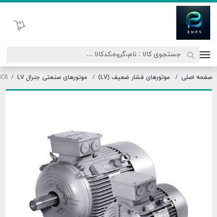
اتحاد نیروی پیشگام صنعت
سبد خرید
ی
موتورهای فشار ضعیف (LV)
موتورهای صنعتی جنرال LV
1LE0003-3BC6