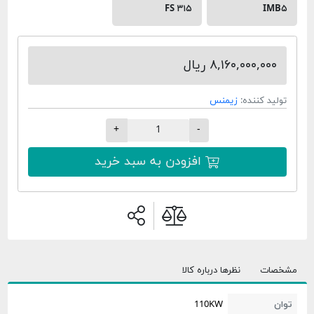
FS ۳۱۵
۸,۱۶۰,۰ ریال
ده:
زیمنس
+
-
افزودن به سبد خرید
نظرها درباره کالا
110KW