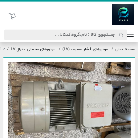
تحاد نیروی پیشگام صنعت
سبد خرید
موتورهای فشار ضعیف (LV)
موتورهای صنعتی جنرال LV
1LG6310-2AB91-z