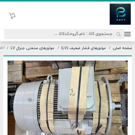
اتحاد نیروی پیشگام صنعت
سبد خرید
موتورهای فشار ضعیف (LV)
موتورهای صنعتی جنرال LV
1LG6280-6AA61