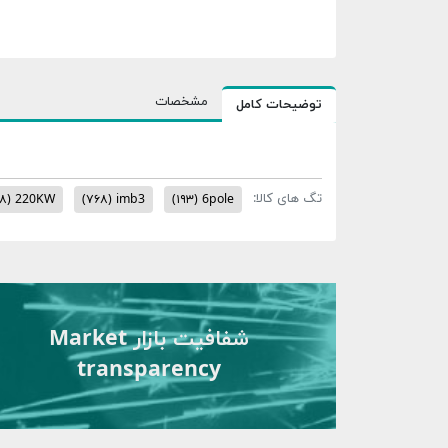
مشخصات
توضیحات کامل
تگ های کالا:
۱۸)
220KW
(۷۶۸)
imb3
(۱۹۳)
6pole
شفافیت بازار Market
transparency