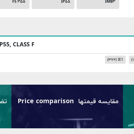
FS ۳۵۵
IP۵۵
IMB۳
IP55, CLASS F
(۳۷۲)
IE1
(
مقایسه قیمتها Price comparison