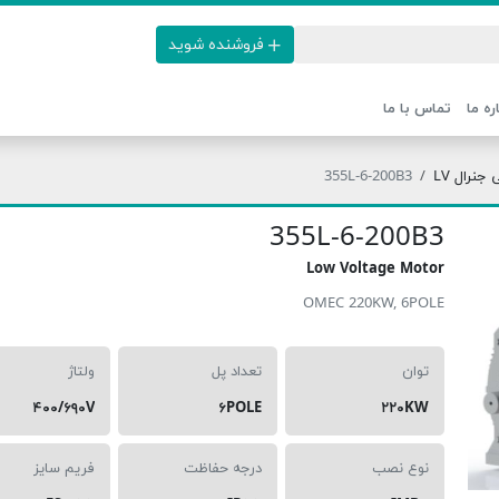
فروشنده شوید
ره ما
تماس با ما
نرال LV
355L-6-200B3
355L-6-200B3
Low Voltage Motor
OMEC 220KW, 6POLE
توان
تعداد پل
ولتاژ
۴۰۰/۶۹۰V
۶POLE
۲۲۰KW
نوع نصب
درجه حفاظت
فریم سایز