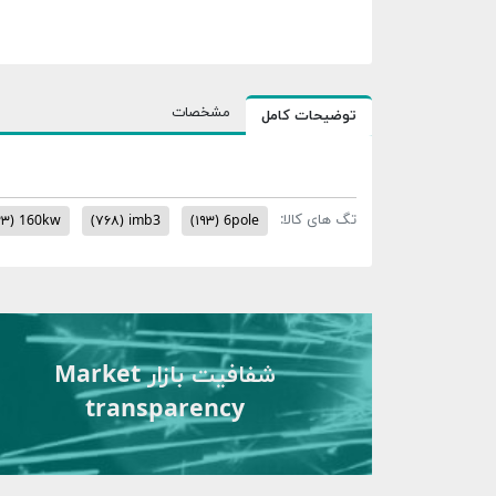
مشخصات
توضیحات کامل
تگ های کالا:
۳۳)
160kw
(۷۶۸)
imb3
(۱۹۳)
6pole
شفافیت بازار Market
transparency