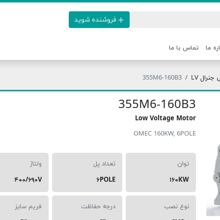
فروشنده شوید
ره ما
تماس با ما
نرال LV
355M6-160B3
355M6-160B3
Low Voltage Motor
OMEC 160KW, 6POLE
توان
تعداد پل
ولتاژ
۴۰۰/۶۹۰V
۶POLE
۱۶۰KW
نوع نصب
درجه حفاظت
فریم سایز