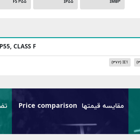
FS ۳۵۵
IP۵۵
IMB۳
IP55, CLASS F
(۳۷۲)
IE1
(
مقایسه قیمتها Price comparison