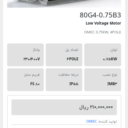
80G4-0.7
Low Voltage 
OMEC 0.75KW, 
تعداد پل
ولتاژ
۲۳۰/۴۰۰V
۴POLE
۰.۷
 نصب
درجه حفاظت
فریم سایز
FS ۸۰
IP۵۵
I
۲۱۰,۰۰۰,۰۰ ریال
د کننده:
OMEC