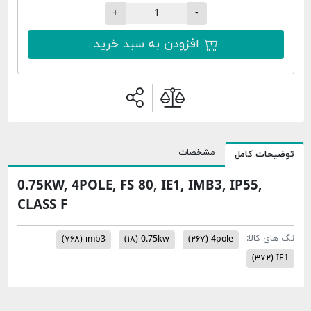
+
-
افزودن به سبد خرید
مشخصات
ات کامل
0.75KW, 4POLE, FS 80, IE1, IMB3, IP55,
CLASS F
 کالا:
(۷۶۸)
imb3
(۱۸)
0.75kw
(۲۶۷)
4pole
(۳۷۲