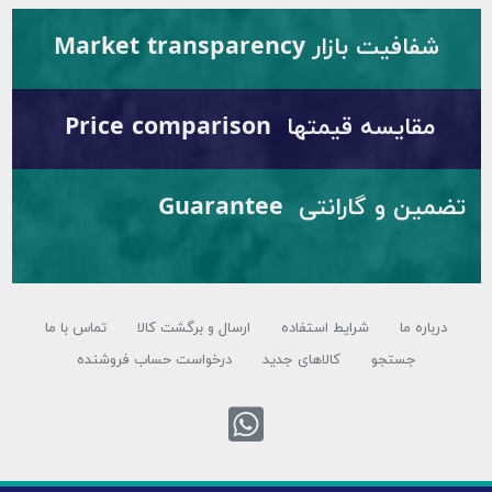
فیت بازار Market transparency
ایسه قیمتها Price comparison
تضمین و گارانتی Guarantee
ره ما
شرایط استفاده
ارسال و برگشت کالا
تماس با ما
جستجو
کالاهای جدید
درخواست حساب فروشنده
تماس با واتس اپ