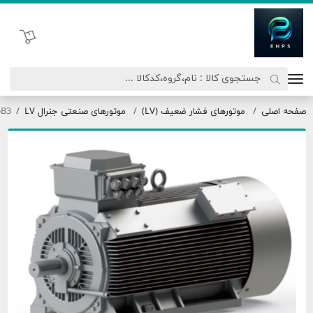
اتحاد نیروی پیشگام صنعت
سبد خرید
لی
موتورهای فشار ضعیف (LV)
موتورهای صنعتی جنرال LV
80G4-0.75B3