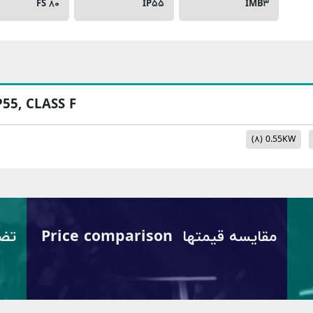
FS ۸۰
IP۵۵
IMB۳
P55, CLASS F
(۸)
0.55KW
مقایسه قیمتها Price comparison