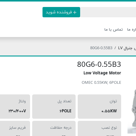
فروشنده شوید
ره ما
تماس با ما
نرال LV
80G6-0.55B3
80G6-0.55B3
Low Voltage Motor
OMEC 0.55KW, 6POLE
توان
تعداد پل
ولتاژ
۲۳۰/۴۰۰V
۶POLE
۰.۵۵KW
نوع نصب
درجه حفاظت
فریم سایز