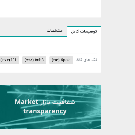
مشخصات
توضیحات کامل
تگ های کالا:
(۳۷۲)
IE1
(۷۶۸)
imb3
(۱۹۳)
6pole
شفافیت بازار Market
transparency