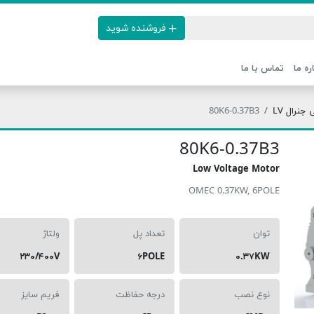
فروشنده شوید
ره ما
تماس با ما
نرال LV
80K6-0.37B3
80K6-0.37B3
Low Voltage Motor
OMEC 0.37KW, 6POLE
توان
تعداد پل
ولتاژ
۲۳۰/۴۰۰V
۶POLE
۰.۳۷KW
نوع نصب
درجه حفاظت
فریم سایز