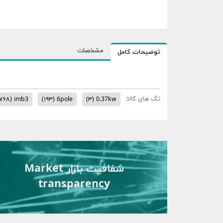
مشخصات
توضیحات کامل
تگ های کالا:
۷۶۸)
imb3
(۱۹۳)
6pole
(۳)
0.37kw
شفافیت بازار Market
transparency