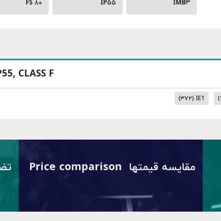
FS ۸۰
IP۵۵
IMB۳
P55, CLASS F
(۳۷۲)
IE1
(
مقایسه قیمتها Price comparison