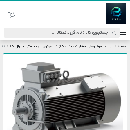
اتحاد نیروی پیشگام صنعت
سبد خرید
صلی
موتورهای فشار ضعیف (LV)
موتورهای صنعتی جنرال LV
90L4-1.5B3