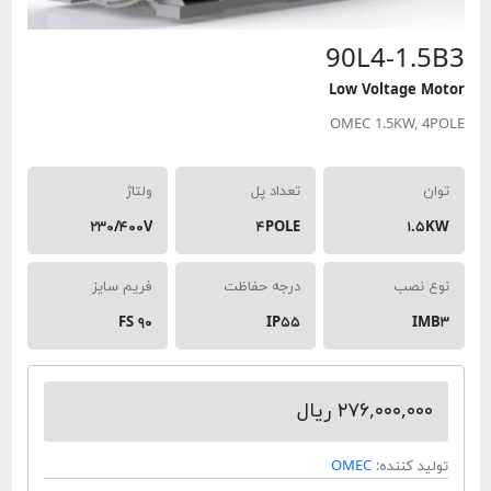
90L4-1.5
Low Voltage M
OMEC 1.5KW, 4
ان
تعداد پل
ولتاژ
۲۳۰/۴۰۰V
۴POLE
۱.۵
ع نصب
درجه حفاظت
فریم سایز
FS ۹۰
IP۵۵
IM
۲۷۶,۰۰۰,۰۰۰ ریال
لید کننده:
OMEC