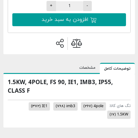
+
-
افزودن به سبد خرید
مشخصات
حات کامل
1.5KW, 4POLE, FS 90, IE1, IMB3, IP55,
CLASS F
ی کالا:
(۳۷۲)
IE1
(۷۶۸)
imb3
(۲۶۷)
4pole
(۱۷)
1.