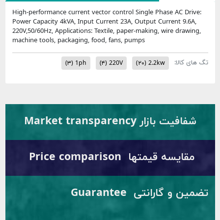
High-performance current vector control Single Phase AC Drive:
Power Capacity 4kVA, Input Current 23A, Output Current 9.6A,
220V,50/60Hz, Applications: Textile, paper-making, wire drawing,
machine tools, packaging, food, fans, pumps
تگ های کالا:
(۳)
1ph
(۴)
220V
(۲۰)
2.2kw
شفافیت بازار Market transparency
مقایسه قیمتها Price comparison
تضمین و گارانتی Guarantee