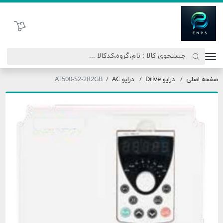
اتحاد نیروی پیشگام صنعت
سبد خرید
صفحه اصلی
درایو Drive
درایو AC
AT500-S2-2R2GB