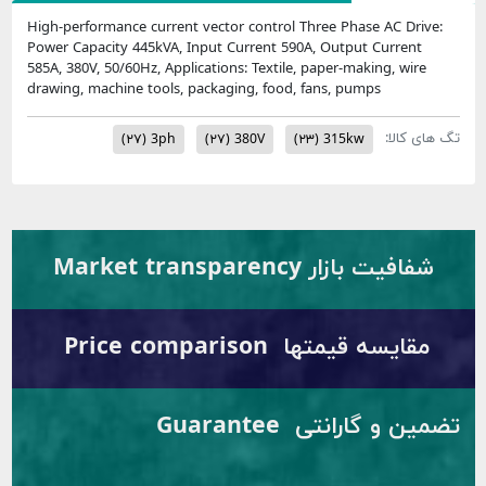
High-performance current vector control Three Phase AC Drive:
Power Capacity 445kVA, Input Current 590A, Output Current
585A, 380V, 50/60Hz, Applications: Textile, paper-making, wire
drawing, machine tools, packaging, food, fans, pumps
تگ های کالا:
(۲۷)
3ph
(۲۷)
380V
(۲۳)
315kw
شفافیت بازار Market transparency
مقایسه قیمتها Price comparison
تضمین و گارانتی Guarantee