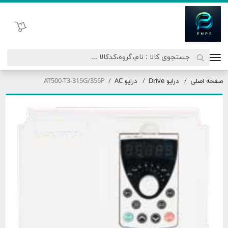
اتحاد نیروی پیشگام صنعت
سبد خرید
صفحه اصلی
درایو Drive
درایو AC
AT500-T3-315G/355P