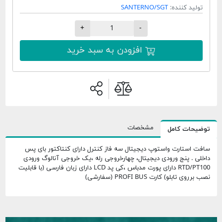
تولید کننده:
SANTERNO/SGT
+
-
افزودن به سبد خرید
مشخصات
توضیحات کامل
سافت استارت واستوپ دیجیتال سه فاز کنترل دارای کنتاکتور بای پس
داخلی . پنج ورودی دیجیتال، چهارخروجی رله ،یک خروجی آنالوگ ورودی
RTD/PT100 دارای پورت مدباس ،کی پد LCD دارای زبان فارسی (با قابلیت
نصب برروی تابلو) کارت PROFI BUS (سفارشی)