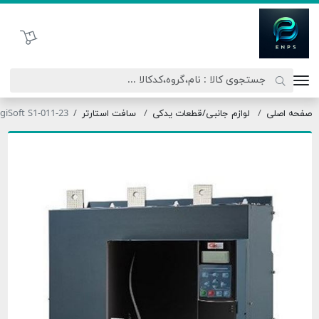
اتحاد نیروی پیشگام صنعت
سبد خرید
فحه اصلی
لوازم جانبی/قطعات یدکی
سافت استارتر
DigiSoft S1-011-23