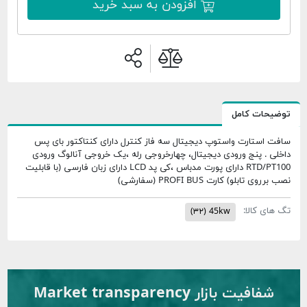
افزودن به سبد خرید
توضیحات کامل
سافت استارت واستوپ دیجیتال سه فاز کنترل دارای کنتاکتور بای پس
داخلی . پنج ورودی دیجیتال، چهارخروجی رله ،یک خروجی آنالوگ ورودی
RTD/PT100 دارای پورت مدباس ،کی پد LCD دارای زبان فارسی (با قابلیت
نصب برروی تابلو) کارت PROFI BUS (سفارشی)
تگ های کالا:
(۳۲)
45kw
شفافیت بازار Market transparency