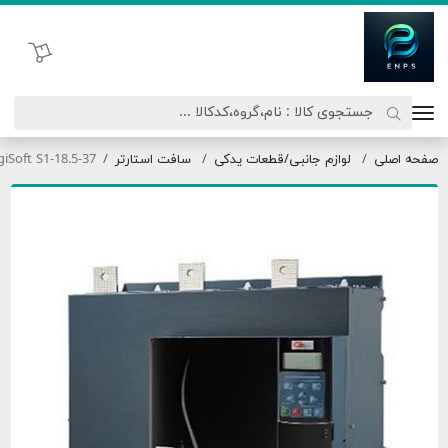
اتحاد نیروی پیشگام صنعت
سبد خرید
فحه اصلی
لوازم جانبی/قطعات یدکی
سافت استارتر
DigiSoft S1-18.5-37