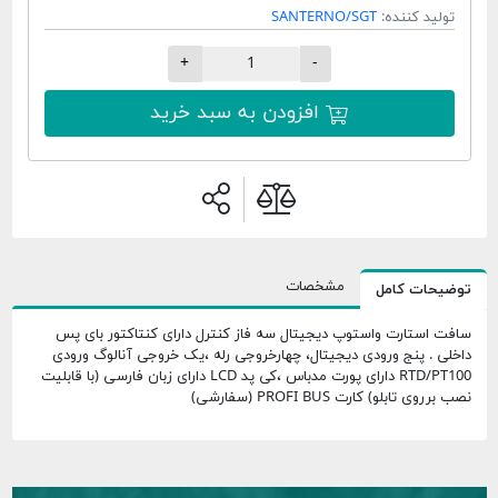
تولید کننده:
SANTERNO/SGT
+
-
افزودن به سبد خرید
مشخصات
توضیحات کامل
سافت استارت واستوپ دیجیتال سه فاز کنترل دارای کنتاکتور بای پس
داخلی . پنج ورودی دیجیتال، چهارخروجی رله ،یک خروجی آنالوگ ورودی
RTD/PT100 دارای پورت مدباس ،کی پد LCD دارای زبان فارسی (با قابلیت
نصب برروی تابلو) کارت PROFI BUS (سفارشی)