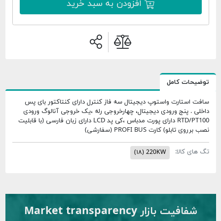
افزودن به سبد خرید
توضیحات کامل
سافت استارت واستوپ دیجیتال سه فاز کنترل دارای کنتاکتور بای پس
داخلی . پنج ورودی دیجیتال، چهارخروجی رله ،یک خروجی آنالوگ ورودی
RTD/PT100 دارای پورت مدباس ،کی پد LCD دارای زبان فارسی (با قابلیت
نصب برروی تابلو) کارت PROFI BUS (سفارشی)
تگ های کالا:
(۱۸)
220KW
شفافیت بازار Market transparency