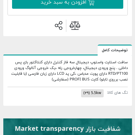
افزودن به سبد خرید
توضیحات کامل
سافت استارت واستوپ دیجیتال سه فاز کنترل دارای کنتاکتور بای پس
داخلی . پنج ورودی دیجیتال، چهارخروجی رله ،یک خروجی آنالوگ ورودی
RTD/PT100 دارای پورت مدباس ،کی پد LCD دارای زبان فارسی (با قابلیت
نصب برروی تابلو) کارت PROFI BUS (سفارشی)
تگ های کالا:
(۲۹)
5.5kw
شفافیت بازار Market transparency