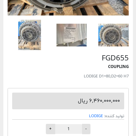
FGD655
COUPLING
LODIGE D1=80,D2=60 H7
۶,۴۶۰,۰۰۰,۰۰۰ ریال
تولید کننده:
LODIGE
+
-