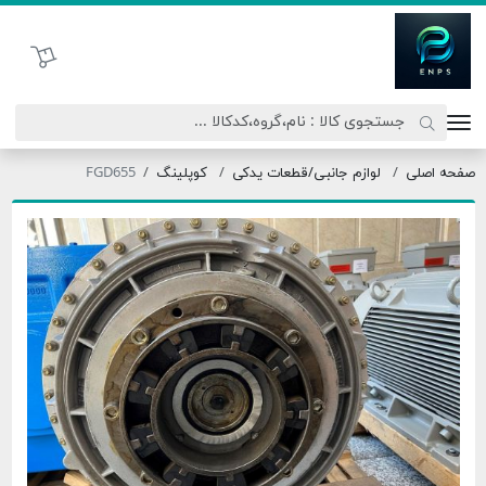
اتحاد نیروی پیشگام صنعت
سبد خرید
صفحه اصلی
لوازم جانبی/قطعات یدکی
کوپلینگ
FGD655