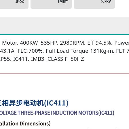
IP۵۵
IMB۳
۶.۶kV
 Motor, 400KW, 535HP, 2980RPM, Eff 94.5%, Power 
/43.1A, FLC 700%, Full Load Torque 131Kg-m, FLT 
P55, IC411, IMB3, CLASS F, 50HZ