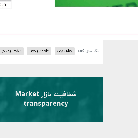
تگ های کالا:
(۷۶۸)
imb3
(۲۱۷)
2pole
(۷۸)
6kv
شفافیت بازار Market
transparency