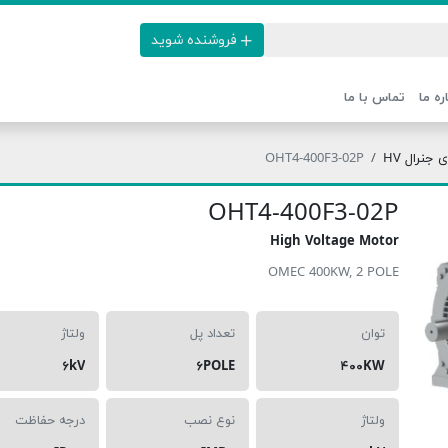
فروشنده شوید
ره ما
تماس با ما
جنرال HV
OHT4-400F3-02P
OHT4-400F3-02P
High Voltage Motor
OMEC 400KW, 2 POLE
توان
تعداد پل
ولتاژ
۶kV
۶POLE
۴۰۰KW
ولتاژ
نوع نصب
درجه حفاظت