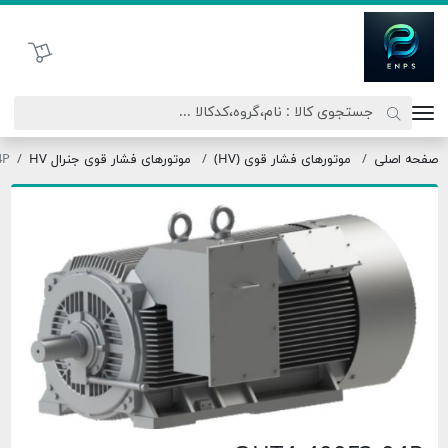
تحاد نیروی پیشگام صنعت
سبد خرید
موتورهای فشار قوی (HV)
موتورهای فشار قوی جنرال HV
OHT4-400F3-04P