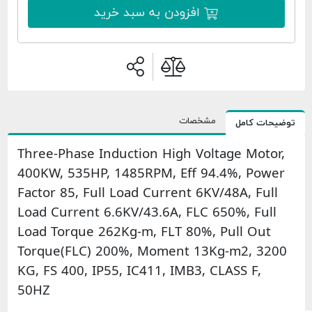
افزودن به سبد خرید
مشخصات
امل
Three-Phase Induction High Voltage 
400KW, 535HP, 1485RPM, Eff 94.4%,
Factor 85, Full Load Current 6KV/48A,
Load Current 6.6KV/43.6A, FLC 650%,
Load Torque 262Kg-m, FLT 80%, Pull
Torque(FLC) 200%, Moment 13Kg-m2
KG, FS 400, IP55, IC411, IMB3, CLASS 
50HZ