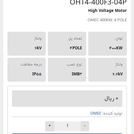
OHT4-400F
High Volt
OMEC 400K
تعداد پل
ولتاژ
۶kV
۴POLE
نوع نصب
درجه حفاظت
IP۵۵
IMB۳
ده:
OMEC
+
-