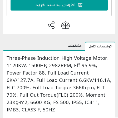
افزودن به سبد خرید
مشخصات
امل
Three-Phase Induction High Voltage 
1120KW, 1500HP, 2982RPM, Eff 95.9%
Power Factor 88, Full Load Current
6KV/127.7A, Full Load Current 6.6KV/
FLC 700%, Full Load Torque 366Kg-m,
70%, Pull Out Torque(FLC) 200%, M
23Kg-m2, 6600 KG, FS 500, IP55, IC41
IMB3, CLASS F, 50HZ