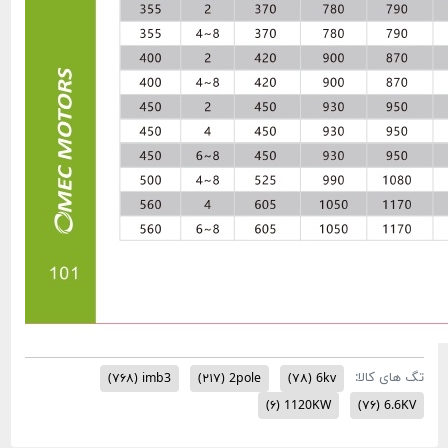
(۷۶۸)
imb3
(۲۱۷)
2pole
(۷۸)
6kv
(۶)
1120KW