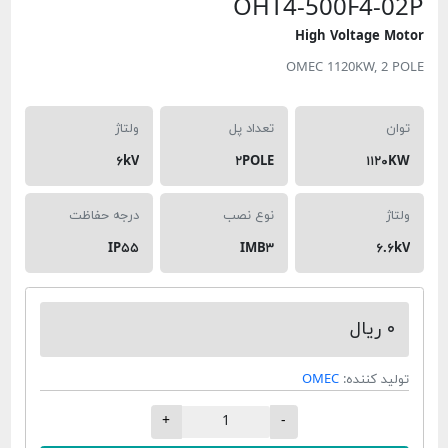
OHT4-500F
High Volt
OMEC 1120K
تعداد پل
ولتاژ
۶kV
۲POLE
نوع نصب
درجه حفاظت
IP۵۵
IMB۳
ده:
OMEC
+
-