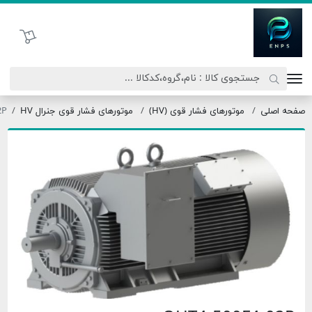
تحاد نیروی پیشگام صنعت
سبد خرید
موتورهای فشار قوی (HV)
موتورهای فشار قوی جنرال HV
OHT4-500F4-02P