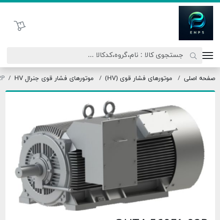
تحاد نیروی پیشگام صنعت
سبد خرید
موتورهای فشار قوی (HV)
موتورهای فشار قوی جنرال HV
OHT4-560F1-02P