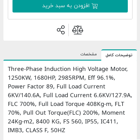
افزودن به سبد خرید
مشخصات
امل
Three-Phase Induction High Voltage 
1250KW, 1680HP, 2985RPM, Eff 96.1%
Power Factor 89, Full Load Current
6KV/140.6A, Full Load Current 6.6KV/
FLC 700%, Full Load Torque 408Kg-m,
70%, Pull Out Torque(FLC) 200%, M
24Kg-m2, 8400 KG, FS 560, IP55, IC41
IMB3, CLASS F, 50HZ