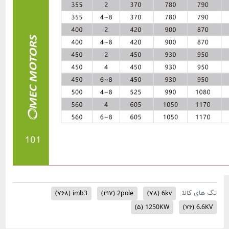
(۷۶۸)
imb3
(۲۱۷)
2pole
(۷۸)
6kv
(۵)
1250KW