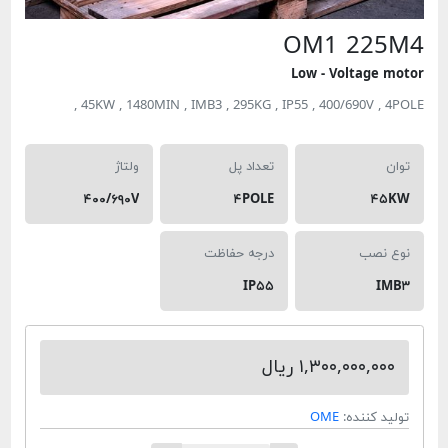
OM1 22
Low - Voltage 
45KW , 1480MIN , IMB3 , 295KG , IP55 , 400/690V , 4
تعداد پل
ولتاژ
۴۰۰/۶۹۰V
۴POLE
۴۵
 نصب
درجه حفاظت
IP۵۵
I
۱,۳۰۰,۰۰۰,۰۰ ریال
د کننده:
OME