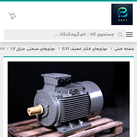
اتحاد نیروی پیشگام صنعت
سبد خرید
لی
موتورهای فشار ضعیف (LV)
موتورهای صنعتی جنرال LV
OM1 225M4