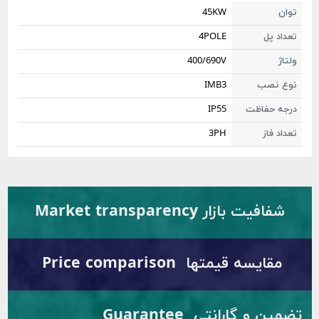
45KW
 پل
4POLE
400/690V
نصب
IMB3
 حفاظت
IP55
 فاز
3PH
فیت بازار Market transparency
ایسه قیمتها Price comparison
تضمین و گارانتی Guarantee