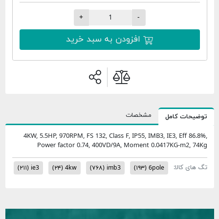
+
-
افزودن به سبد خرید
مشخصات
امل
4KW, 5.5HP, 970RPM, FS 132, Class F, IP55, IMB3, IE3,
Power factor 0.74, 400VD/9A, Moment 0.0417K
(۲۱۱)
ie3
(۲۴)
4kw
(۷۶۸)
imb3
(۱۹۳)
6pole