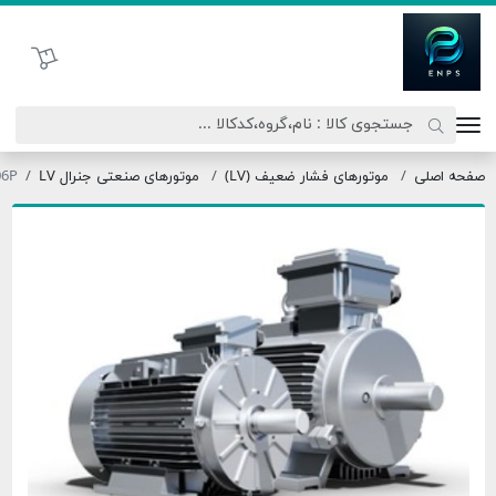
تحاد نیروی پیشگام صنعت
سبد خرید
موتورهای فشار ضعیف (LV)
موتورهای صنعتی جنرال LV
OMT3-132M1-06P