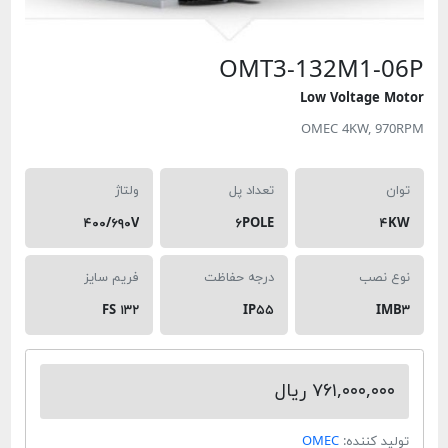
OMT3-132M
Low Volt
OMEC 4K
تعداد پل
ولتاژ
۴۰۰/۶۹۰V
۶POLE
درجه حفاظت
فریم سایز
FS ۱۳۲
IP۵۵
۷۶۱, ریال
ده:
OMEC