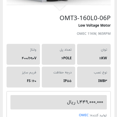
OMT3-160L
Low Volt
OMEC 11KW
تعداد پل
ولتاژ
۴۰۰/۶۹۰V
۶POLE
درجه حفاظت
فریم سایز
FS ۱۶۰
IP۵۵
۱,۴۴۹,۰ ریال
ده:
OMEC