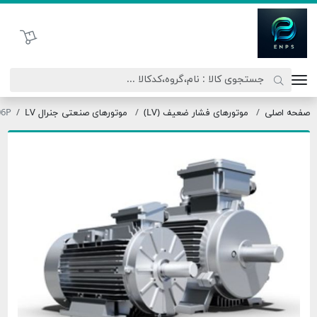
اتحاد نیروی پیشگام صنعت
سبد خرید
موتورهای فشار ضعیف (LV)
موتورهای صنعتی جنرال LV
OMT3-160L0-06P