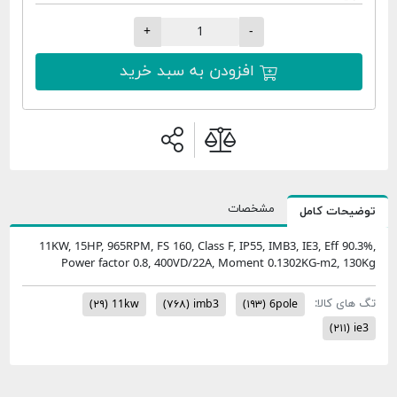
+
-
افزودن به سبد خرید
مشخصات
امل
11KW, 15HP, 965RPM, FS 160, Class F, IP55, IMB3, IE3,
Power factor 0.8, 400VD/22A, Moment 0.1302KG
:
(۲۹)
11kw
(۷۶۸)
imb3
(۱۹۳)
6pole