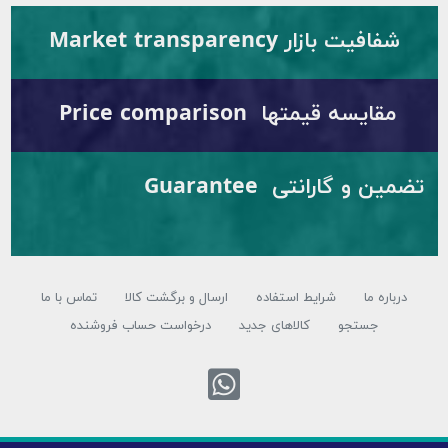
ار Market transparency
قیمتها Price comparison
تضمین و گارانتی Guarantee
شرایط استفاده
ارسال و برگشت کالا
تماس با ما
تجو
کالاهای جدید
درخواست حساب فروشنده
تماس با واتس اپ