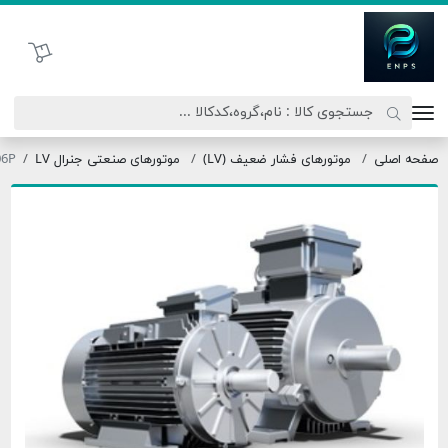
تحاد نیروی پیشگام صنعت
سبد خرید
موتورهای فشار ضعیف (LV)
موتورهای صنعتی جنرال LV
OMT3-160M0-06P