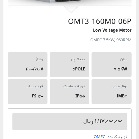
OMT3-160M
Low Volt
OMEC 7.5K
تعداد پل
ولتاژ
۴۰۰/۶۹۰V
۶POLE
درجه حفاظت
فریم سایز
FS ۱۶۰
IP۵۵
۱,۱۱۷ ریال
ده:
OMEC