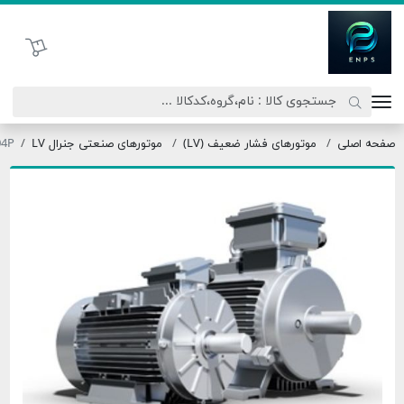
اتحاد نیروی پیشگام صنعت
سبد خرید
موتورهای فشار ضعیف (LV)
موتورهای صنعتی جنرال LV
OMT3-180L0-04P