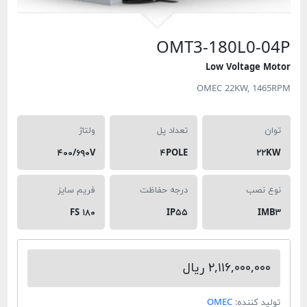
OMT3-180L
Low Volt
OMEC 22KW,
تعداد پل
ولتاژ
۴۰۰/۶۹۰V
۴POLE
درجه حفاظت
فریم سایز
FS ۱۸۰
IP۵۵
۲,۱۱۶, ریال
ده:
OMEC