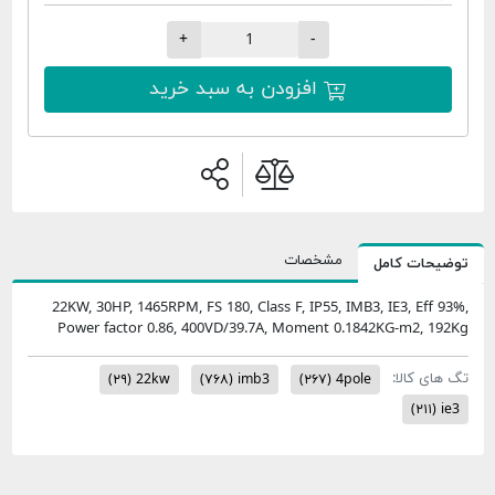
+
-
افزودن به سبد خرید
مشخصات
امل
22KW, 30HP, 1465RPM, FS 180, Class F, IP55, IMB3, IE3
Power factor 0.86, 400VD/39.7A, Moment 0.1842KG
:
(۲۹)
22kw
(۷۶۸)
imb3
(۲۶۷)
4pole