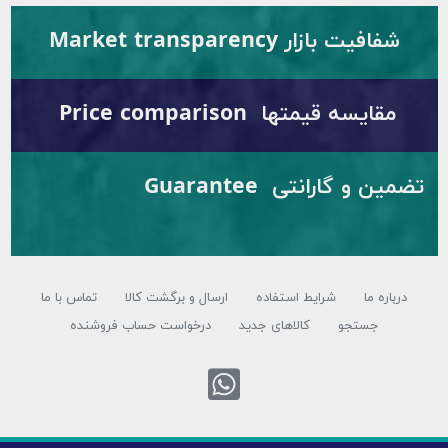
ار Market transparency
قیمتها Price comparison
تضمین و گارانتی Guarantee
شرایط استفاده
ارسال و برگشت کالا
تماس با ما
تجو
کالاهای جدید
درخواست حساب فروشنده
تماس با واتس اپ