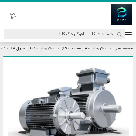
تحاد نیروی پیشگام صنعت
سبد خرید
موتورهای فشار ضعیف (LV)
موتورهای صنعتی جنرال LV
OMT3-180M0-02P