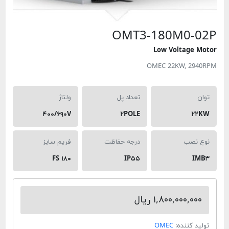
OMT3-180M
Low Volt
OMEC 22KW
تعداد پل
ولتاژ
۴۰۰/۶۹۰V
۲POLE
درجه حفاظت
فریم سایز
FS ۱۸۰
IP۵۵
۱,۸۰۰, ریال
ده:
OMEC