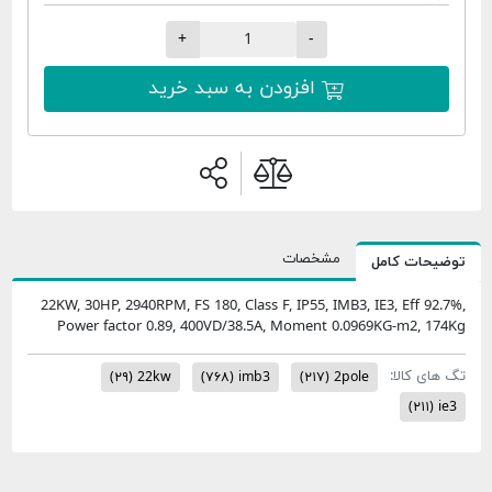
+
-
افزودن به سبد خرید
مشخصات
امل
22KW, 30HP, 2940RPM, FS 180, Class F, IP55, IMB3, IE3,
Power factor 0.89, 400VD/38.5A, Moment 0.0969KG
(۲۹)
22kw
(۷۶۸)
imb3
(۲۱۷)
2pole