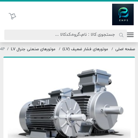
اتحاد نیروی پیشگام صنعت
سبد خرید
موتورهای فشار ضعیف (LV)
موتورهای صنعتی جنرال LV
OMT3-355L1-04P