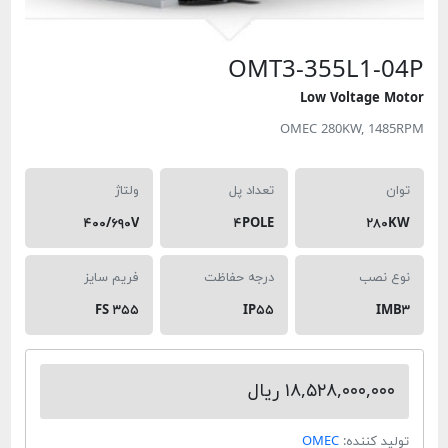
OMT3-355L
Low Volt
OMEC 280KW,
تعداد پل
ولتاژ
۴۰۰/۶۹۰V
۴POLE
درجه حفاظت
فریم سایز
FS ۳۵۵
IP۵۵
۱۸,۵۲۸,۰ ریال
ده:
OMEC