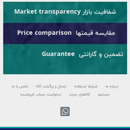
ار Market transparency
قیمتها Price comparison
تضمین و گارانتی Guarantee
شرایط استفاده
ارسال و برگشت کالا
تماس با ما
تجو
کالاهای جدید
درخواست حساب فروشنده
تماس با واتس اپ