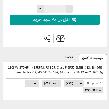
+
-
افزودن به سبد خرید
مشخصات
امل
280KW, 375HP, 1485RPM, FS 355, Class F, IP55, IMB3, IE3
Power factor 0.9, 400VD/467.8A, Moment 7.316KG-
:
(۲۱۱)
ie3
(۷۶۸)
imb3
(۲۶۷)
4pole
(۲