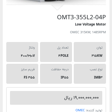
OMT3-355L
Low Volt
OMEC 315KW,
تعداد پل
ولتاژ
۴۰۰/۶۹۰V
۴POLE
درجه حفاظت
فریم سایز
FS ۳۵۵
IP۵۵
۱۹,۰۰۰,۰ ریال
ده:
OMEC