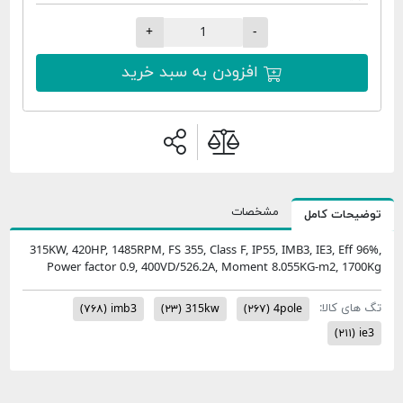
+
-
افزودن به سبد خرید
مشخصات
امل
315KW, 420HP, 1485RPM, FS 355, Class F, IP55, IMB3, IE3
Power factor 0.9, 400VD/526.2A, Moment 8.055KG-
:
(۷۶۸)
imb3
(۲۳)
315kw
(۲۶۷)
4pole