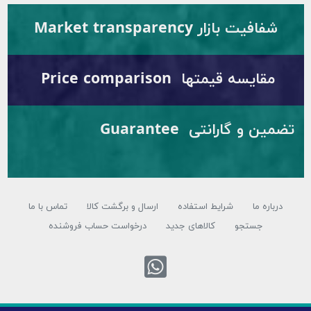
ار Market transparency
قیمتها Price comparison
تضمین و گارانتی Guarantee
شرایط استفاده
ارسال و برگشت کالا
تماس با ما
تجو
کالاهای جدید
درخواست حساب فروشنده
تماس با واتس اپ