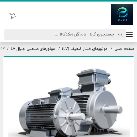
اتحاد نیروی پیشگام صنعت
سبد خرید
موتورهای فشار ضعیف (LV)
موتورهای صنعتی جنرال LV
OMT3-355L2-04P