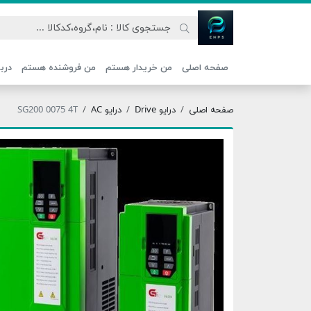
اتحاد نیروی پیشگام صنعت
صفحه اصلی
من خریدار هستم
من فروشنده هستم
دربا
صفحه اصلی
درایو Drive
درایو AC
SG200 0075 4T