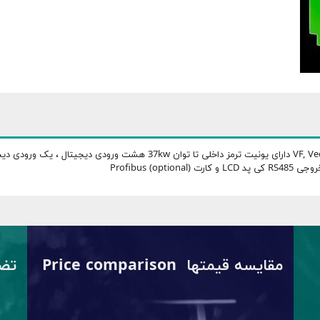
درایو 75KW AC ورودی 3 فاز ، خروجی 3 فاز VF, Vector Sensorless دارای یونیت ت
Profibus )
مقایسه قیمتها Price comparison