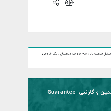
رمز داخلی تا توان 37kw هشت ورودی دیجیتال ، یک ورودی دیجیتال سرعت بالا ، سه خروجی دیجیتال ، یک خروجی
تضمین و گارانتی Guarantee