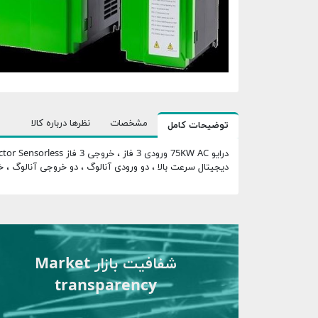
مشخصات
نظرها درباره کالا
توضیحات کامل
دیجیتال سرعت بالا ، دو ورودی آنالوگ ، دو خروجی آنالوگ ، خروجی RS485 کی پد LCD و کارت (optional
شفافیت بازار Market
transparency