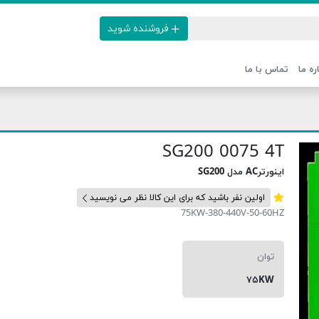
فروشنده شوید
ره ما
تماس با ما
SG200 0075 4T
SG200 مدل ACاینورتر
اولین نفر باشید که برای این کالا نظر می نویسید
75KW-380-440V-50-60HZ
توان
۷۵KW